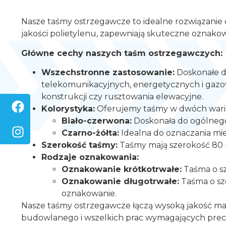
Nasze taśmy ostrzegawcze to idealne rozwiązanie
jakości polietylenu, zapewniają skuteczne oznako
Główne cechy naszych taśm ostrzegawczych:
Wszechstronne zastosowanie:
Doskonałe do
telekomunikacyjnych, energetycznych i gazown
konstrukcji czy rusztowania elewacyjne.
Kolorystyka:
Oferujemy taśmy w dwóch waria
Biało-czerwona:
Doskonała do ogólnego
Czarno-żółta:
Idealna do oznaczania mie
Szerokość taśmy:
Taśmy mają szerokość 80 
Rodzaje oznakowania:
Oznakowanie krótkotrwałe:
Taśma o sz
Oznakowanie długotrwałe:
Taśma o sze
oznakowanie.
Nasze taśmy ostrzegawcze łączą wysoką jakość mat
budowlanego i wszelkich prac wymagających prec