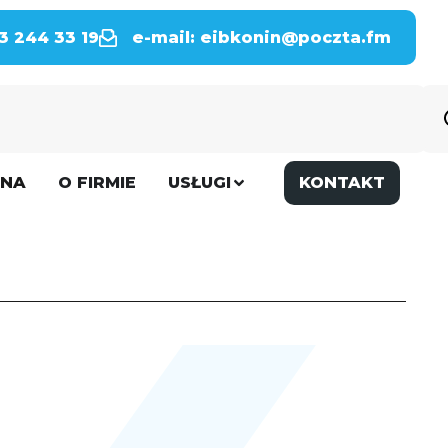
63 244 33 19
e-mail: eibkonin@poczta.fm
WNA
O FIRMIE
USŁUGI
KONTAKT