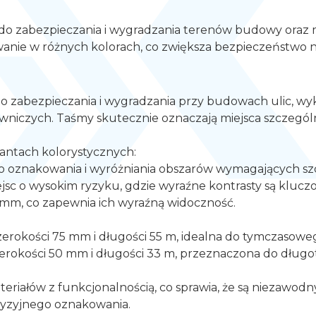
 do zabezpieczania i wygradzania terenów budowy oraz 
wanie w różnych kolorach, co zwiększa bezpieczeństwo n
 zabezpieczania i wygradzania przy budowach ulic, wyko
iczych. Taśmy skutecznie oznaczają miejsca szczególnie
ntach kolorystycznych:
 oznakowania i wyróżniania obszarów wymagających sz
jsc o wysokim ryzyku, gdzie wyraźne kontrasty są klucz
mm, co zapewnia ich wyraźną widoczność.
erokości 75 mm i długości 55 m, idealna do tymczasoweg
rokości 50 mm i długości 33 m, przeznaczona do długot
eriałów z funkcjonalnością, co sprawia, że są niezawo
yzyjnego oznakowania.