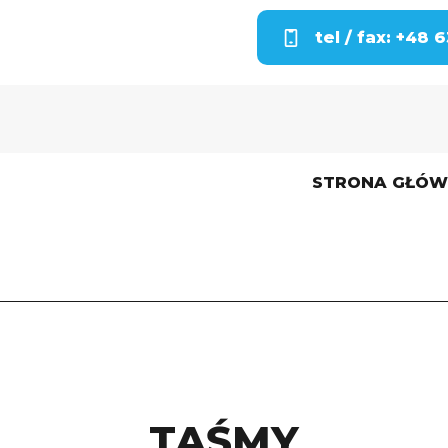
tel / fax: +48 
STRONA GŁÓ
TAŚMY